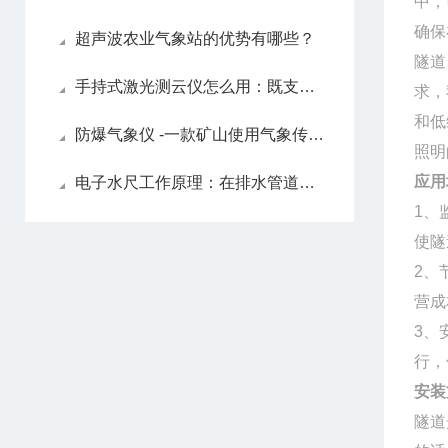
中，
确保
超声波农业气象站的优势有哪些？
隧道
手持式激光测云仪怎么用：既支持临时手持观测，也可安装于三脚架连续观测
求，
和低
防爆气象仪 -一款矿山使用气象传感器#2022已更新
照明
应用
电子水尺工作原理：在排水管道、下水道、低洼路段等位置，实时监测水位变化
1、
使隧
2、
营成
3、
行，
安装
隧道