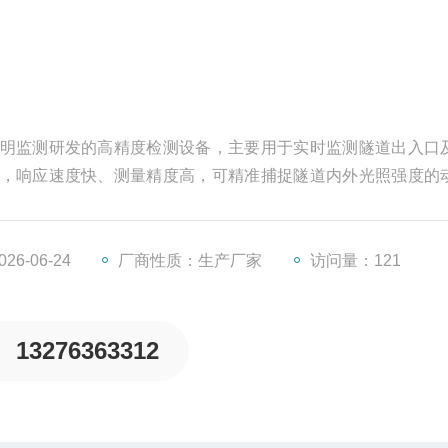
明监测研发的高精度检测设备，主要用于实时监测隧道出入口
，响应速度快、测量精度高，可精准捕捉隧道内外光照强度的
行车安全隐患。设备结构紧凑、防护性强，适配隧道高粉尘、
监测。可联动隧道智能照明系统自动调光，优化照明能耗。
6-06-24
厂商性质：生产厂家
访问量：121
13276363312