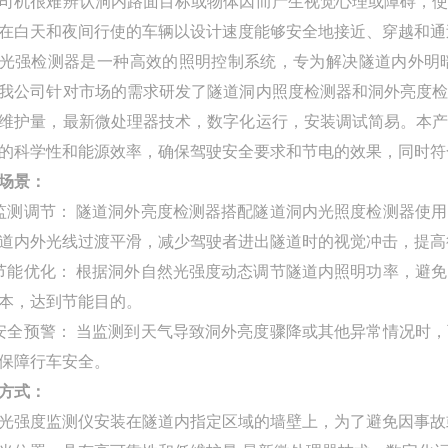
司机很难辨认洞内路面目标或物体因而产生视觉心理或障碍，
在白天和夜间行使的车辆以设计速度能够安全地接近、穿越和通
光强检测器是一种高效的照明控制系统，专为解决隧道内外明
我公司针对市场的需求研发了隧道洞内照度检测器和洞外亮度
维护量，最新微处理器技术，数字化运行，安装调试简易。本
的科学性和能源效率，确保驾驶安全要求和节电的效果，同时符
场景：
监测调节： 隧道洞外亮度检测器搭配隧道洞内光照度检测器使
道内外光线过渡平滑，减少驾驶者进出隧道时的视觉冲击，提高
节能优化： 根据洞外自然光强度动态调节隧道内照明功率，避
本，达到节能目的。
安全预警： 当监测到天气导致洞外亮度骤降或其他异常情况时
保障行车安全。
方式：
光强度监测仪安装在隧道内指定区域的墙壁上，为了避免因事故