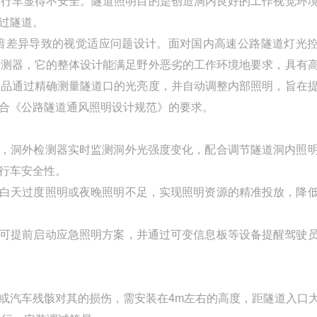
使行车显得不安全。隧道照明目的是创造洞内良好的工作视觉环
过隧道。
暗差异导致的视觉适应问题设计。面对国内高速公路隧道灯光
检测器，它的整体设计能满足野外恶劣的工作环境地要求，具有
产品通过精确测量隧道口的光亮度，并自动调整内部照明，旨在
合《公路隧道通风照明设计规范》的要求。
用，洞外检测器实时监测洞外光强度变化，配合调节隧道洞内照
行车安全性。
免白天过度照明或夜晚照明不足，实现照明资源的精准投放，降
，可提前启动应急照明方案，并通过可变信息板等设备提醒驾驶
或汽车残骸对其的损伤，需安装在4m左右的高度，距隧道入口大