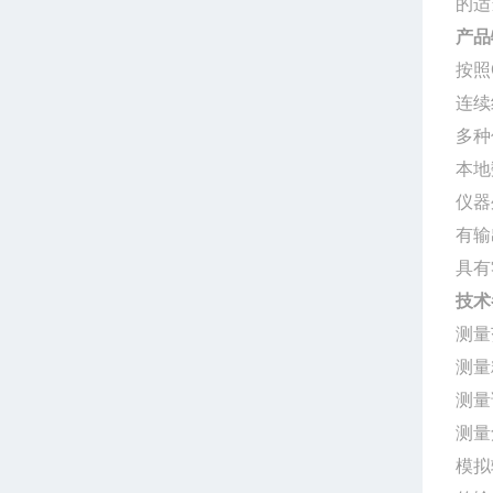
的适
产品
按照
连续
多种
本地
仪器
有输
具有
技术
测量
测量精
测量
测量
模拟