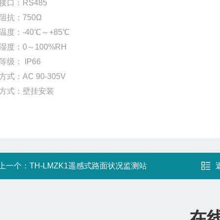
接口：RS485
阻抗：750
Ω
温度：-40℃～+85℃
湿度：0～100%RH
等级： IP66
式：AC 90-305V
方式：壁挂安装
上一个：
TH-LMZK1遥感式路面状况监测站
在