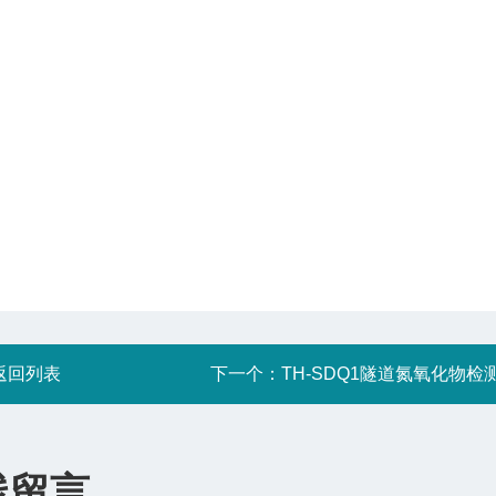
返回列表
下一个：
TH-SDQ1隧道氮氧化物检
线留言