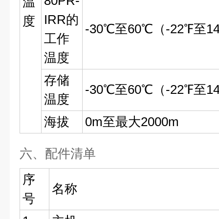
80PR-
温
IRR的
度
-30℃至60℃（-22℉至
工作
温度
存储
-30℃至60℃（-22℉至
温度
海拔
0m至最大2000m
六、配件清单
序
名称
号