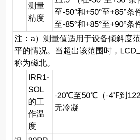
测量
至-50°和+50°至+85°条
精度
至-85°和+85°至+90°
注：a）测量值适用于设备倾斜度范围为
平的情况。当超出该范围时，LCD上显
称为磁北。
IRR1-
SOL
-20℃至50℃（-4℉到1
的工
无冷凝
作温
度