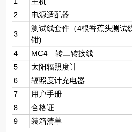
1
主机
2
电源适配器
测试线套件（4根香蕉头测试线
3
钳)
4
MC4一转二转接线
5
太阳辐照度计
6
辐照度计充电器
7
用户手册
8
合格证
9
装箱清单