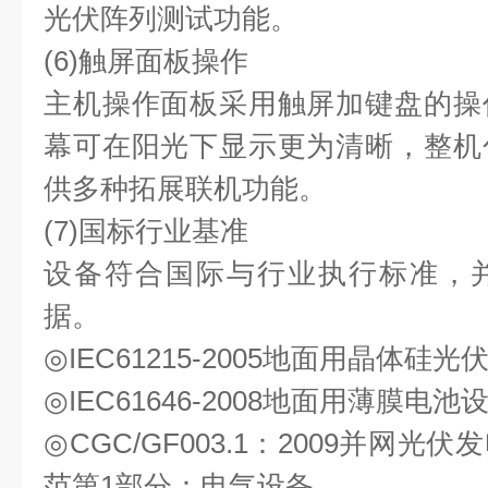
光伏阵列测试功能。
(6)触屏⾯板操作
主机操作⾯板采⽤触屏加键盘的操
幕可在阳光下显⽰更为清晰，整机
供多种拓展联机功能。
(7)国标⾏业基准
设备符合国际与⾏业执⾏标准，
据。
◎IEC61215-2005地⾯⽤晶体
◎IEC61646-2008地⾯⽤薄膜电
◎CGC/GF003.1：2009并⽹
范第1部分：电⽓设备