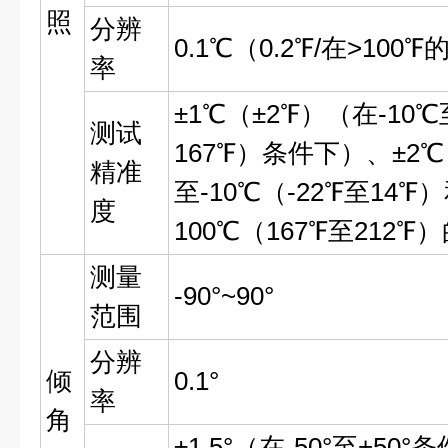
照
分辨
0.1℃（0.2℉/在>10
率
±1℃（±2℉）（在-10℃
测试
167℉）条件下）、±2℃
精准
至-10℃（-22℉至14℉
度
100℃（167℉至212
测量
-90°~90°
范围
分辨
倾
0.1°
率
角
±1.5°（在-50°至+50°条