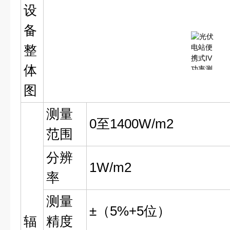
设
备
整
体
图
测量
0至1400W/m2
范围
分辨
1W/m2
率
测量
±（5%+5位）
辐
精度