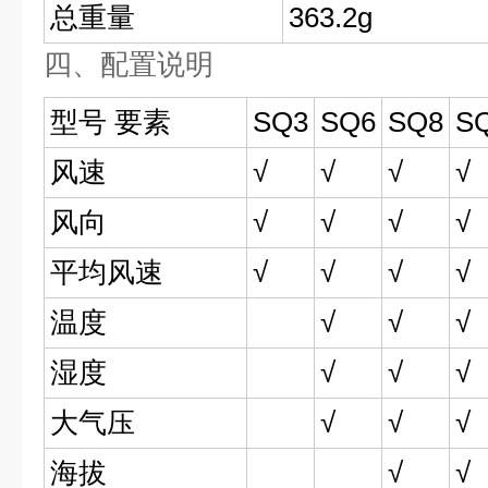
总重量
363.2g
四、配置说明
型号 要素
SQ3
SQ6
SQ8
S
风速
√
√
√
√
风向
√
√
√
√
平均风速
√
√
√
√
温度
√
√
√
湿度
√
√
√
大气压
√
√
√
海拔
√
√