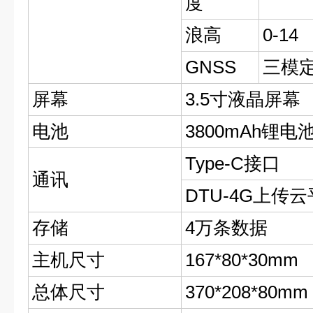
度
浪高
0-14
GNSS
三模
屏幕
3.5寸液晶屏幕
电池
3800mAh锂电
Type-C接口
通讯
DTU-4G上传
存储
4万条数据
主机尺寸
167*80*30mm
总体尺寸
370*208*80mm