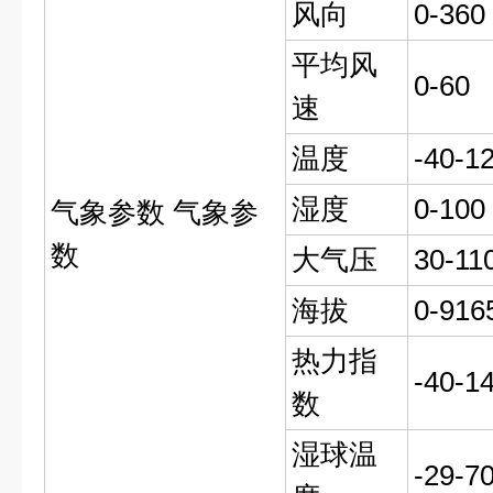
风向
0-360
平均风
0-60
速
温度
-40-1
湿度
0-100
气象参数 气象参
数
大气压
30-11
海拔
0-916
热力指
-40-1
数
湿球温
-29-7