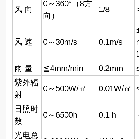
0～360°（8方
风 向
1/8
向）
风 速
0～30m/s
0.1m/s
雨 量
≦4mm/min
0.2mm
紫外辐
0～500W/㎡
0.01W/㎡
射
日照时
0～6500h
0.1 h
数
光电总