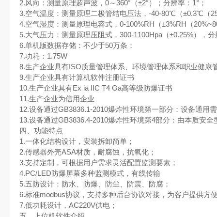
2.风向：测量原理超声波，0～360°（±2°）；分辨率：1°；
3.空气温度：测量原理二极管结电压法，-40-80℃（±0.3℃（2
4.空气湿度：测量原理电容式，0-100%RH（±3%RH（20%~8
5.大气压力：测量原理压阻式，300-1100Hpa（±0.25%），分辨
6.单机版数据存储：不少于50万条；
7.功耗：1.75W
8.生产企业具有ISO质量管理体系、环境管理体系和职业健康
9.生产企业具有计算机软件注册证书
10.生产企业具有Ex ia IIC T4 Ga高等级防爆证书
11.生产企业为信用企业
12.设备通过GB3836.1-2010爆炸性环境第一部分：设备通用
13.设备通过GB3836.4-2010爆炸性环境第4部分：由本质安全型
四、功能特点
1.一体化结构设计，安装拆卸简单；
2.传感器外壳ASA材质，耐腐蚀，抗氧化；
3.支持定制，可根据用户需求灵活配置监测要素；
4.PC/LED防爆屏幕多种监测模式，有线传输
5.五防设计：防水、防爆、防尘、防震、防腐；
6.标准modbus协议，支持多种后台协议对接，为客户提供方
7.低功耗设计，AC220V供电；
五、上位机软件介绍