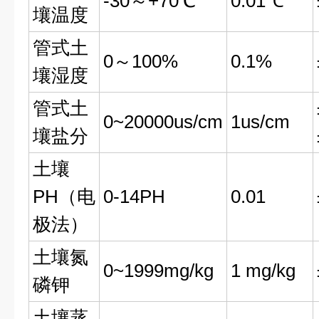
-30～+70℃
0.01℃
壤温度
管式土
0～100%
0.1%
壤湿度
管式土
0~20000us/cm
1us/cm
壤盐分
土壤
PH（电
0-14PH
0.01
极法）
土壤氮
0~1999mg/kg
1 mg/kg
磷钾
土壤蒸