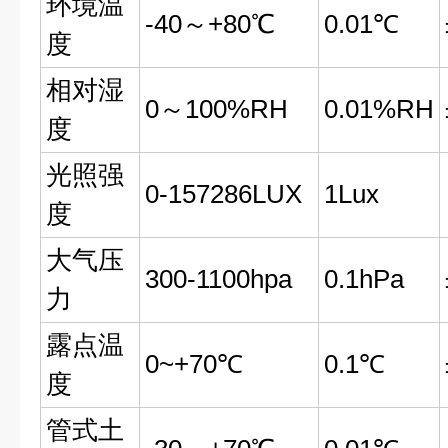
环境温
-40～+80℃
0.01℃
度
相对湿
0～100%RH
0.01%RH
度
光照强
0-157286LUX
1Lux
度
大气压
300-1100hpa
0.1hPa
力
露点温
0~+70℃
0.1℃
度
管式土