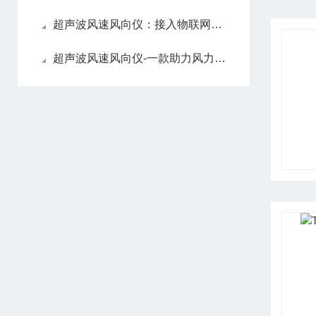
超声波风速风向仪：接入物联网平台，可捕捉阵风、突风等瞬态风场变化
超声波风速风向仪-一款助力风力发电优化的风速测定仪2024全+境+派+送