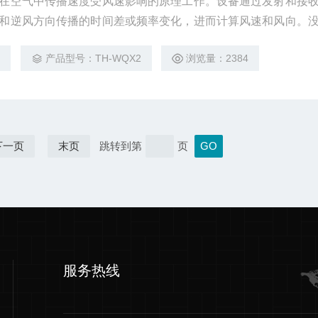
在空气中传播速度受风速影响的原理工作。设备通过发射和接
和逆风方向传播的时间差或频率变化，进而计算风速和风向。
速仪因摩擦和磨损导致的测量误差，提高了设备的可靠性和使用
1
产品型号：TH-WQX2
浏览量：2384
下一页
末页
跳转到第
页
服务热线