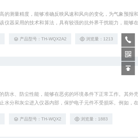
高的测量精度，能够准确反映风速和风向的变化，为气象预报
该仪器采用的技术和算法，具有较强的抗外界干扰能力，能够
不锈钢外壳设计，具有IP66防护等级，结构非常稳固，能够适
7
产品型号：TH-WQX2A2
浏览量：1213
的防水、防尘性能，能够在恶劣的环境条件下正常工作。其外
止水分和灰尘进入仪器内部，保护电子元件不受损坏。例如，
，传统机械式风速风向仪容易受到沙尘的侵蚀，导致机械部件
2
产品型号：TH-WQX2
浏览量：1883