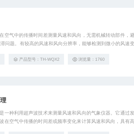
在空气中的传播时间差测量风速和风向，无需机械转动部件，
卡滞问题。有较高的风速和风向分辨率，能够检测到微小的风速
精确监测风场变化的领域，如风力发电场的微观选址、航空航
2
产品型号：TH-WQX2
浏览量：1760
义。
原理
是一种利用超声波技术来测量风速和风向的气象仪器。它通过
波在空气中传播的时间差或频率变化来计算风速和风向，具有
维护方便等优点，广泛应用于气象监测、环境监测、航空航天