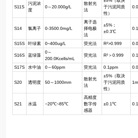
±5%（取决
污泥浓
散射光
S11S
0～20.000g/L
于污泥同质
0.
度
法
性）
离子选
±5%；
S14
氯离子
0-3500.0mg/L
择电极
0.
±0.3℃
法
S15S
叶绿素
0~400ug/L
荧光法
R²>0.999
0.
0～
S16S
蓝绿藻
荧光法
R²＞0.999
0.
200.0Kcells/mL
S17S
水中油
0～60ppm
荧光法
0.1ppm
0.
±5%（取决
散射光
S20
透明度
50～1000mm
于污泥同质
1
法
性）
高精度
S21
水温
−20℃~85℃
数字传
±0.1℃
0.
感器