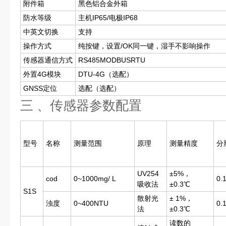
附件箱
黑色铝合金外箱
防水等级
主机IP65/电极IP68
中英文切换
支持
操作方式
纯按键，设置/OK同一键，湿手不影响操作
传感器通信方式
RS485MODBUSRTU
外置4G模块
DTU-4G（选配）
GNSS定位
选配（选配）
三 、传感器参数配置 
型号
名称
测量范围
原理
测量精度
分
UV254
±5%，
cod
0~1000mg/ L
0.
吸收法
±0.3℃
S1S
散射光
± 1%，
浊度
0~400NTU
0.
法
±0.3℃
读数的