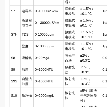
桥）
接触式
± 1.5%；
S7
电导率
0~10000uS/cm
1u
电极法
±0.1 °C
高量程
接触式
± 1.5%；
0～30000μS/cm
1u
电导率
电极法
±0.1 °C
接触式
± 1.5%；
S7H
TDS
0-10000ppm
1p
电极法
±0.1 °C
接触式
± 1.5%；
盐度
0-10000ppm
1p
电极法
±0.1 °C
荧光寿
±2%，
S8
溶解氧
0~20mg/L
0.
命法
±0.3℃
散射光
±1% ，
S9
浊度
0~1000NTU
0.
法
±0.3℃
自清洁
散射光
±1% ，
S9S
0~1000NTU
0.
浊度
法
±0.3℃
±5%（取决
散射光
S10
悬浮物
0~2000mg/L
于污泥同质
0.
法
性）