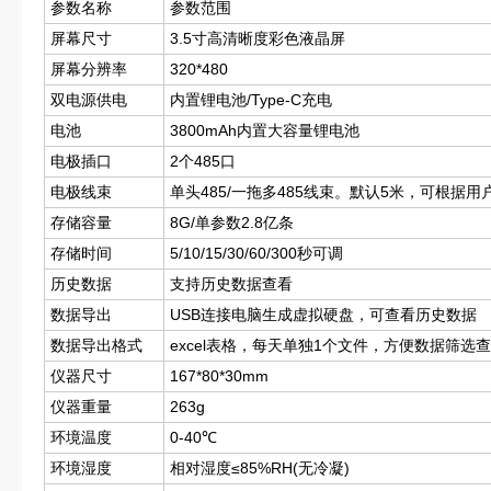
参数名称
参数范围
屏幕尺寸
3.5寸高清晰度彩色液晶屏
屏幕分辨率
320*480
双电源供电
内置锂电池/Type-C充电
电池
3800mAh内置大容量锂电池
电极插口
2个485口
电极线束
单头485/一拖多485线束。默认5米，可根据用
存储容量
8G/单参数2.8亿条
存储时间
5/10/15/30/60/300秒可调
历史数据
支持历史数据查看
数据导出
USB连接电脑生成虚拟硬盘，可查看历史数据
数据导出格式
excel表格，每天单独1个文件，方便数据筛选
仪器尺寸
167*80*30mm
仪器重量
263g
环境温度
0-40℃
环境湿度
相对湿度≤85%RH(无冷凝)