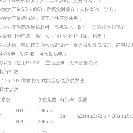
10.1寸高亮触摸屏，实时显示数据、历史曲线；
☆
内置大容量SD卡(8G)，数据实时保存，支持查询、导出；
内置大容量锂电池，便于户外应急使用；
仪器外壳为高质量铝材料，整机防水、防尘、防碰撞性能优异；
内置看门狗电路，保证长时间户外运行可靠、稳定；
仪器通信、电源接口均含防雷设计，极大限度降低雷击、静电损
24V供电，功耗低，可长期供电；
数字接口使用RS232，主动上传，无需适配协议；
执行标准
/T 536-2020前向散射式能见度仪测试方法
技术参数
要参数
参数范围
分辨率
误差
BN10
10km☆
程
1m
≤2km ±2%2km~10km ±5
BN20
20km☆
复性
≤4%