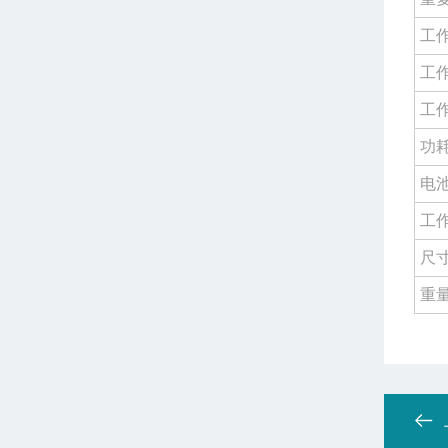
工
工
工
功
电
工
尺
重