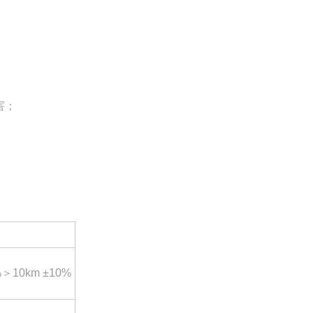
害；
%＞10km ±10%