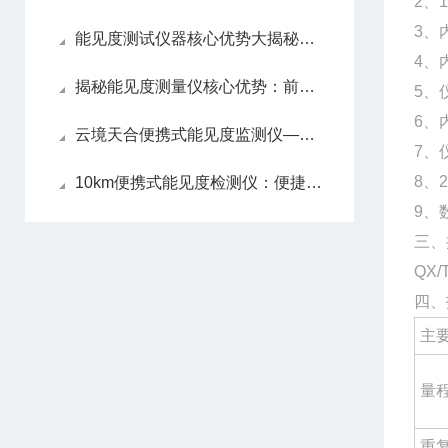
2、
3、
能见度测试仪器核心优势大揭秘！全时段组网监测、高稳定性和智能化数据管控
4、
揭秘能见度测量仪核心优势：前向散射原理、高灵敏度探测和全天候稳定运行
5、
6、
云境天合便携式能见度监测仪—生态敏感区域的能见度监测，保护生态环境
7、
8、
10km便携式能见度检测仪：便捷开启能见度检测工作，服务气象、交通等场景
9、
三、
QX
四、
主
量
重