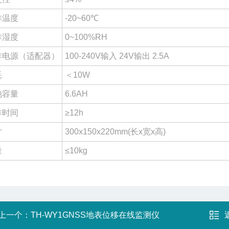
作温度
-20~60℃
作湿度
0~100%RH
作电源（适配器）
100-240V输入 24V输出 2.5A
耗
＜10W
池容量
6.6AH
作时间
≥12h
寸
300x150x220mm(长x宽x高)
量
≤10kg
上一个：
TH-WY1GNSS地表位移在线监测仪