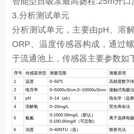
智能型自吸泵最高扬程:25m开口流量
3.分析测试单元
分析测试单元，主要由pH、溶
ORP、温度传感器构成，通过
于流通池上，传感器主要参数如
序号
传感器类型
测量范围
测量原理
1
温度
0~50℃
高精度数字
2
电导率
0~5000uS/cm,0~10000uS/cm
接触式电极
3
pH
0~14（ph）
电化学（盐
4
溶解氧
0~20mg/L
荧光寿命法
0-1000.00mg/L（默认）
5
氨氮
离子选择电
0-100.00mg/l/（可定制）
6
浊度
0~40NTU（选）
散射光法