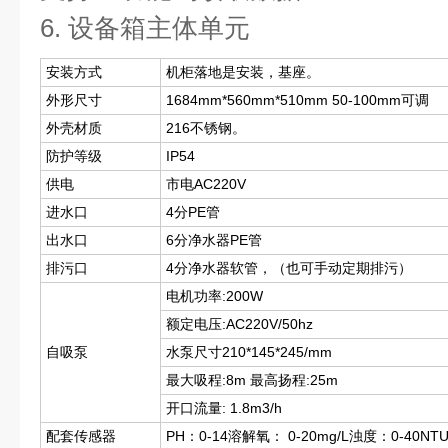
6. 设备箱主体单元
安装方式
机柜落地是安装，基座。
外形尺寸
1684mm*560mm*510mm 50-100mm可调
外壳材质
216不锈钢。
防护等级
IP54
供电
市电AC220V
进水口
4分PE管
出水口
6分净水器PE管
排污口
4分净水器软管，（也可手动定期排污）
电机功率:200W
额定电压:AC220V/50hz
自吸泵
水泵尺寸210*145*245/mm
最大吸程:8m 最高扬程:25m
开口流量: 1.8m3/h
配套传感器
PH：0-14溶解氧： 0-20mg/L浊度：0-40NTU