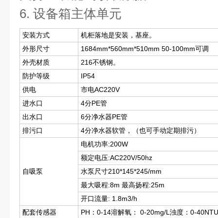
6. 设备箱主体单元
安装方式
机柜落地是安装，基座。
外形尺寸
1684mm*560mm*510mm 50-100mm可调
外壳材质
216不锈钢。
防护等级
IP54
供电
市电AC220V
进水口
4分PE管
出水口
6分净水器PE管
排污口
4分净水器软管，（也可手动定期排污）
电机功率:200W
额定电压:AC220V/50hz
自吸泵
水泵尺寸210*145*245/mm
最大吸程:8m 最高扬程:25m
开口流量: 1.8m3/h
配套传感器
PH：0-14溶解氧： 0-20mg/L浊度：0-40NTU