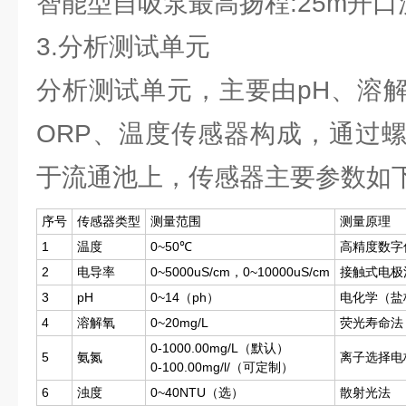
智能型自吸泵最高扬程:25m开口流量
3.分析测试单元
分析测试单元，主要由pH、溶
ORP、温度传感器构成，通过
于流通池上，传感器主要参数如
序号
传感器类型
测量范围
测量原理
1
温度
0~50℃
高精度数字
2
电导率
0~5000uS/cm，0~10000uS/cm
接触式电极
3
pH
0~14（ph）
电化学（盐
4
溶解氧
0~20mg/L
荧光寿命法
0-1000.00mg/L（默认）
5
氨氮
离子选择电
0-100.00mg/l/（可定制）
6
浊度
0~40NTU（选）
散射光法