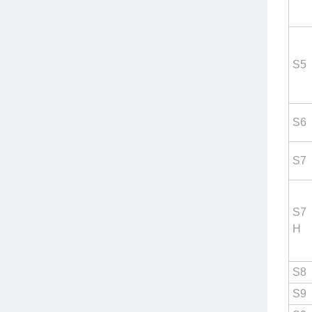
S5
S6
S7
S7
H
S8
S9