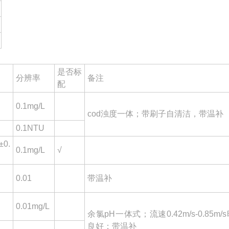
是否标
分辨率
备注
配
0.1mg/L
cod浊度一体；带刷子自清洁，带温补
0.1NTU
0.
0.1mg/L
√
0.01
带温补
℃
0.01mg/L
余氯pH一体式；流速0.42m/s-0.85m/
良好；带温补