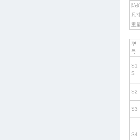
防
尺
重
型
号
S1
S
S2
S3
S4