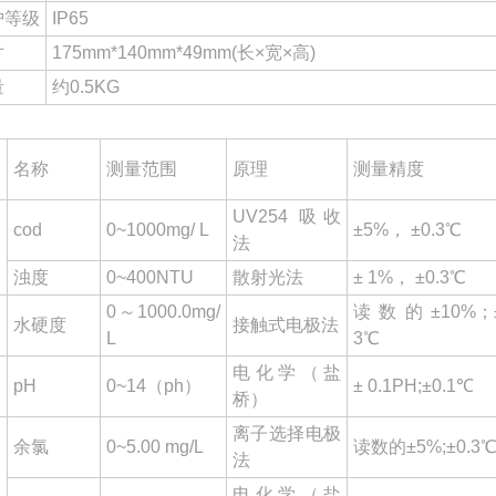
护等级
IP65
寸
175mm*140mm*49mm(长×宽×高)
量
约0.5KG
名称
测量范围
原理
测量精度
UV254 吸收
cod
0~1000mg/ L
±5%， ±0.3℃
法
浊度
0~400NTU
散射光法
± 1%， ±0.3℃
0～1000.0mg/
读数的±10%；±
水硬度
接触式电极法
L
3℃
电化学（盐
pH
0~14（ph）
± 0.1PH;±0.1℃
桥）
离子选择电极
余氯
0~5.00 mg/L
读数的±5%;±0.3
法
电化学（盐