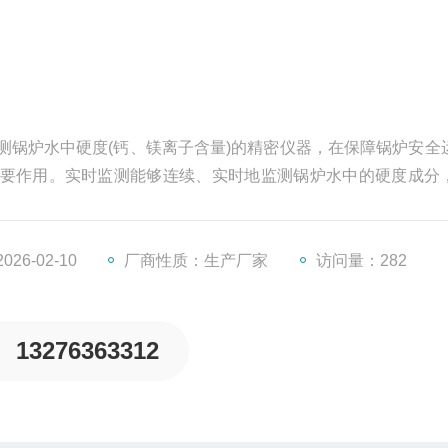
测锅炉水中硬度(钙、镁离子含量)的精密仪器，在保障锅炉安全
要作用。实时监测能够连续、实时地监测锅炉水中的硬度成分
生产中断和安全事故。采用传感器技术和精密的测量电路，测
设备测量误差可控制在±5%以内，满足工业锅炉水质标准。多
26-02-10
厂商性质：生产厂家
访问量：282
13276363312