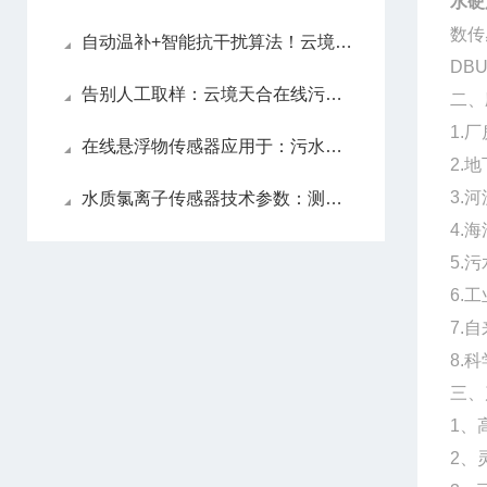
水硬
数传
自动温补+智能抗干扰算法！云境天合水质在线ph传感器无惧复杂水体稳定输出
DB
告别人工取样：云境天合在线污泥浓度计实现污泥浓度实时监测
二、
1.
在线悬浮物传感器应用于：污水处理、工业废水、地表水监测及智慧水务系统中
2.
3.
水质氯离子传感器技术参数：测量范围为0-3500.0mg/L，分辨率可达0.1mg/L
4.
5.
6.
7.
8.
三、
1、
2、