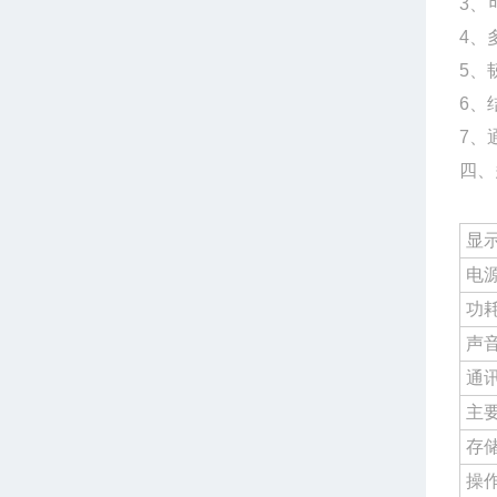
3、
4、
5、
6、
7、
四、
显
电
功
声
通
主
存
操