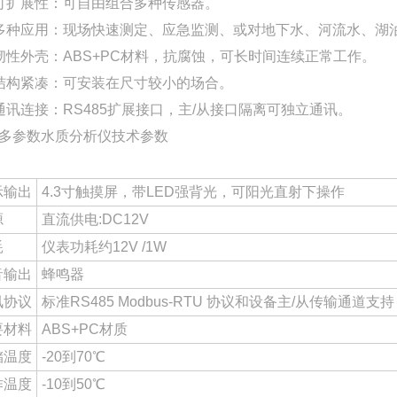
可扩展性：可自由组合多种传感器。
多种应用：现场快速测定、应急监测、或对地下水、河流水、湖
韧性外壳：ABS+PC材料，抗腐蚀，可长时间连续正常工作。
结构紧凑：可安装在尺寸较小的场合。
通讯连接：RS485扩展接口，主/从接口隔离可独立通讯。
多参数水质分析仪技术参数
示输出
4.3寸触摸屏，带LED强背光，可阳光直射下操作
源
直流供电:DC12V
耗
仪表功耗约12V /1W
音输出
蜂鸣器
讯协议
标准RS485 Modbus-RTU 协议和设备主/从传输通道支持
要材料
ABS+PC材质
储温度
-20到70℃
作温度
-10到50℃