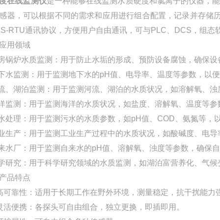
度在线监测仪
是一种能够在线监测水质硬度和氯离子的仪器，
感器，可以根据不同的需求和应用进行组合配置，记录并存储历
US-RTU通讯协议，方便用户自由通讯，可与PLC、DCS，组
应用领域
厂房锅炉水质监测：用于防止水垢的形成、预防设备腐蚀，确保设
地下水监测：用于监测地下水的pH值、电导率、温度等参数，以
河流、湖泊监测：用于监测河流、湖泊的水质状况，如溶解氧、
海洋监测：用于监测海洋的水质状况，如盐度、溶解氧、温度等
污水处理：用于监测污水的水质参数，如pH值、COD、氨氮等
工业生产：用于监测工业生产过程中的水质状况，如酸碱度、电
自来水厂：用于监测自来水的pH值、溶解氧、浊度等参数，确保
科学研究：用于科学研究领域的水质监测，如湖泊富营养化、气候
产品特点
高可靠性：适用于长期工作在野外环境，测量稳定，抗干扰能力
灵活便携：各探头可自由组合，独立更换，即插即用。