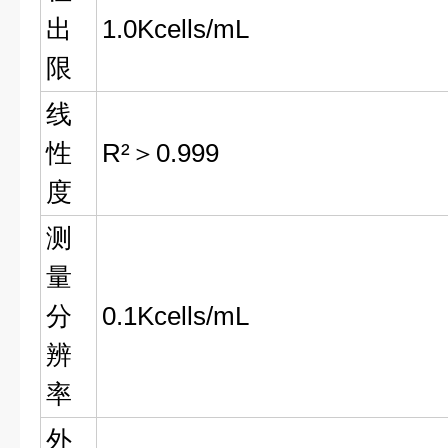
出
1.0Kcells/mL
限
线
性
R²＞0.999
度
测
量
分
0.1Kcells/mL
辨
率
外