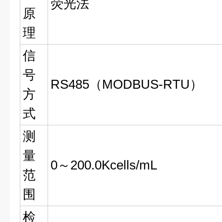
荧光法
原
理
信
号
RS485（MODBUS-RTU）
方
式
测
量
0～200.0Kcells/mL
范
围
检