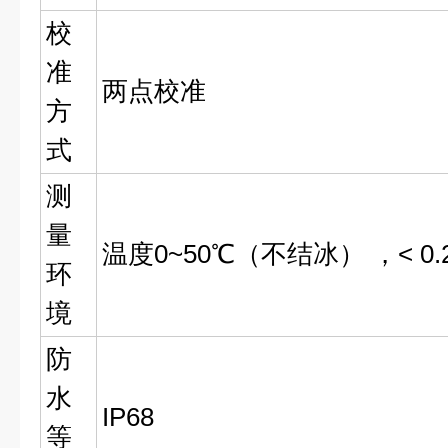
校
准
两点校准
方
式
测
量
温度0~50℃（不结冰） ，< 0.
环
境
防
水
IP68
等