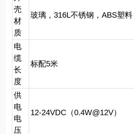
壳
玻璃，316L不锈钢，ABS塑料
材
质
电
缆
标配5米
长
度
供
电
12-24VDC（0.4W@12V）
电
压