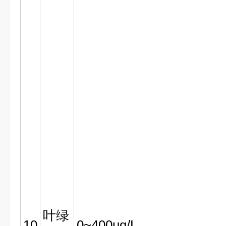
叶绿
10
0~400ug/L