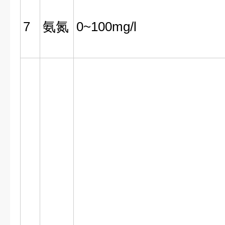
7
氨氮
0~100mg/l