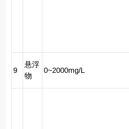
悬浮
9
0~2000mg/L
物