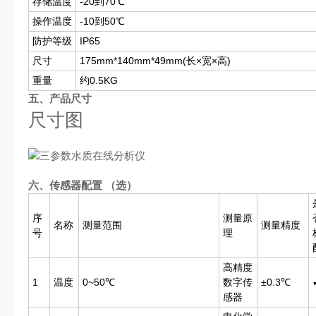
存储温度
-20到70℃
操作温度
-10到50℃
防护等级
IP65
尺寸
175mm*140mm*49mm(长×宽×高)
重量
约0.5KG
五、产品尺寸
尺寸图
六、传感器配置 （选）
序
测量原
名称
测量范围
测量精度
号
理
高精度
1
温度
0~50℃
数字传
±0.3℃
感器