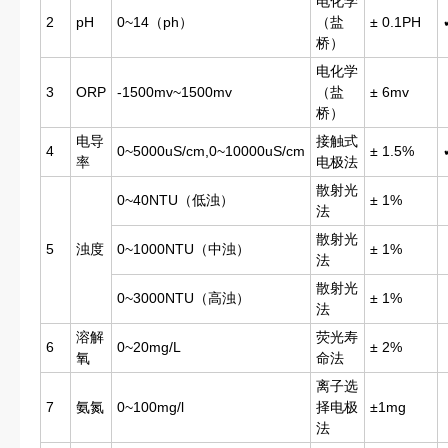
电化学
2
pH
0~14（ph）
（盐
± 0.1PH
桥）
电化学
3
ORP
-1500mv~1500mv
（盐
± 6mv
桥）
电导
接触式
4
0~5000uS/cm,0~10000uS/cm
± 1.5%
率
电极法
散射光
0~40NTU（低浊）
± 1%
法
散射光
5
浊度
0~1000NTU（中浊）
± 1%
法
散射光
0~3000NTU（高浊）
± 1%
法
溶解
荧光寿
6
0~20mg/L
± 2%
氧
命法
离子选
7
氨氮
0~100mg/l
择电极
±1mg
法