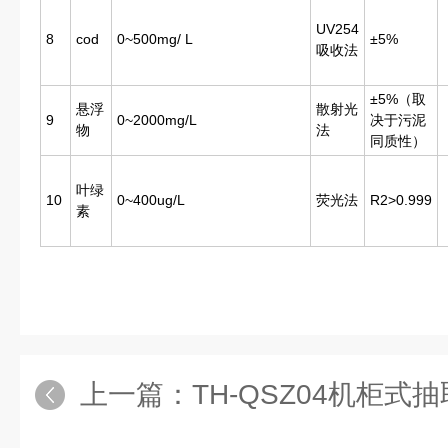
UV254
8
cod
0~500mg/ L
±5%
吸收法
±5%（取
悬浮
散射光
9
0~2000mg/L
决于污泥
物
法
同质性）
叶绿
10
0~400ug/L
荧光法
R2>0.999
素
上一篇：
TH-QSZ04机柜式