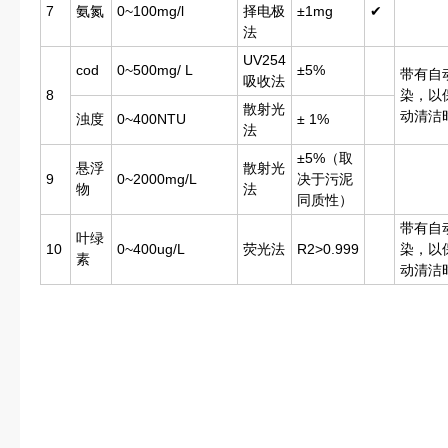
7
氨氮
0~100mg/l
择电极
±1mg
✔
法
UV254
cod
0~500mg/ L
±5%
带有自
吸收法
8
染，以
散射光
动清洁
浊度
0~400NTU
± 1%
法
±5%（取
悬浮
散射光
9
0~2000mg/L
决于污泥
物
法
同质性）
带有自
叶绿
10
0~400ug/L
荧光法
R2>0.999
染，以
素
动清洁