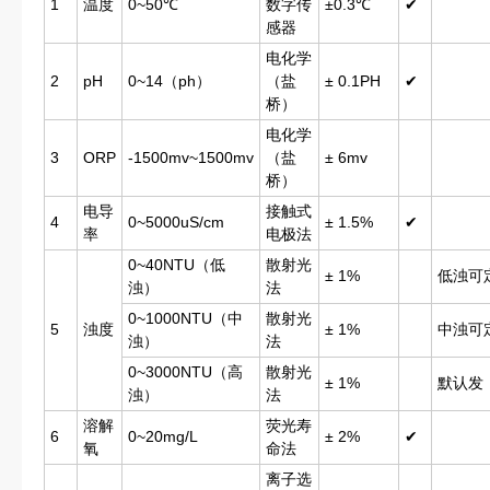
1
温度
0~50℃
数字传
±0.3℃
✔
感器
电化学
2
pH
0~14（ph）
（盐
± 0.1PH
✔
桥）
电化学
3
ORP
-1500mv~1500mv
（盐
± 6mv
桥）
电导
接触式
4
0~5000uS/cm
± 1.5%
✔
率
电极法
0~40NTU（低
散射光
± 1%
低浊可
浊）
法
0~1000NTU（中
散射光
5
浊度
± 1%
中浊可
浊）
法
0~3000NTU（高
散射光
± 1%
默认发
浊）
法
溶解
荧光寿
6
0~20mg/L
± 2%
✔
氧
命法
离子选