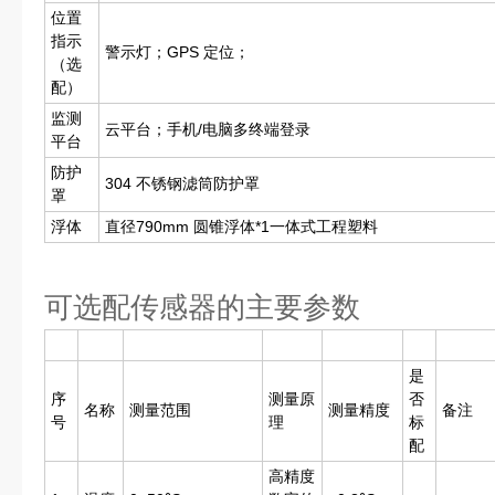
位置
指示
警示灯；GPS 定位；
（选
配）
监测
云平台；手机/电脑多终端登录
平台
防护
304 不锈钢滤筒防护罩
罩
浮体
直径790mm 圆锥浮体*1一体式工程塑料
可选配传感器的主要参数
是
序
测量原
否
名称
测量范围
测量精度
备注
号
理
标
配
高精度