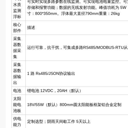
可实时实现多路参数在线监测。可实现电池电量监控。可
水质
存储和报警功能；数据的无线发射功能。峰值功耗为 5W；传
监测
寸：800*350mm。浮体最大直径790mm重量：26kg
浮标
核心
描述
部件
采集
器数
运行可靠，抗干扰，可集成多路RS485/MODBUS-RTU
据采
集
采集
器数
1 路 Rs485/JSON协议输出
据输
出
电池
锂电池 12VDC，20AH（默认）
太阳
能电
18V/55W（默认）800mm圆太阳能板框架铝合金定制
池板
供电
定制选型；阴雨天间歇工作 5天以上
能力