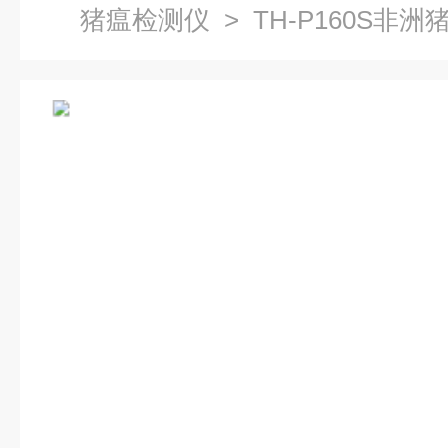
猪瘟检测仪
> TH-P160S非