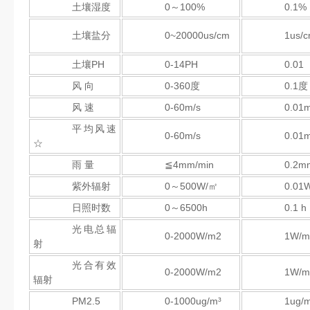
土壤湿度
0～100%
0.1%
土壤盐分
0~20000us/cm
1us/
土壤PH
0-14PH
0.01
风 向
0-360度
0.1度
风 速
0-60m/s
0.01m
平均风速
0-60m/s
0.01m
☆
雨 量
≦4mm/min
0.2m
紫外辐射
0～500W/㎡
0.01
日照时数
0～6500h
0.1 h
光电总辐
0-2000W/m2
1W/m
射
光合有效
0-2000W/m2
1W/m
辐射
PM2.5
0-1000ug/m³
1ug/