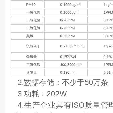
PM10
0-1000ug/m³
1ug/
一氧化碳
0-1000ppm
1PP
二氧化硫
0-20PPM
0.1P
二氧化氮
0-20PPM
0.1P
臭氧
0-20PPM
0.1P
负氧离子
0～10万个/cm3
1个/c
含氧量
0~25%Vol
0.1%
二氧化碳
400-5000ppm
1PP
蒸发量
0-190mm
0.01
2.数据存储：不少于50万条
3.功耗：202W
4.生产企业具有ISO质量